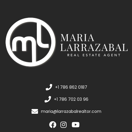
+1 786 862 0187
+1 786 702 03 96
maria@larrazabalrealtor.com